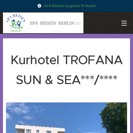
Ihre Reisen zu guten Preisen!
SPA
REISEN
BERLIN
UG
Kurhotel TROFANA
SUN & SEA***/****