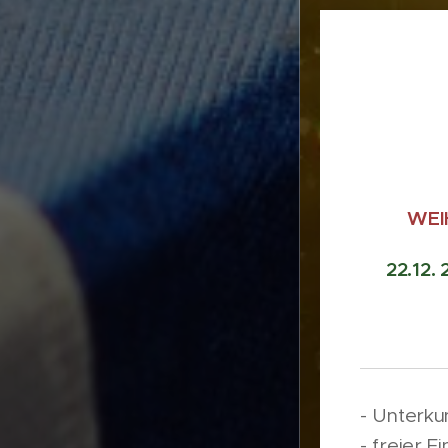
WEI
22.12. 
- Unterku
- freier E