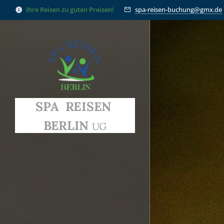
Ihre Reisen zu guten Preisen!
spa-reisen-buchung@gmx.de
SPA
REISEN
BERLIN
UG