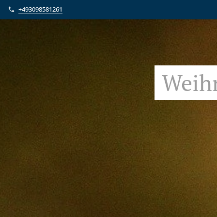
+493098581261
Weihn