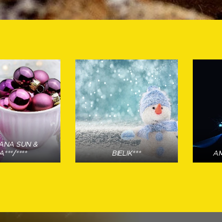
ANA SUN &
A***/****
BIELIK***
AM