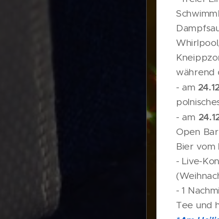
Schwimm
Dampfsau
Whirlpool,
Kneippzo
während 
24.12
- am
polnisch
24.12
- am
Open Bar
Bier vom 
- Live-Ko
(Weihnach
- 1 Nachm
Tee und 