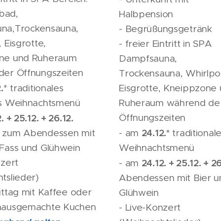
bad,
Halbpension
na,Trockensauna,
- Begrüßungsgetränk
 Eisgrotte,
- freier Eintritt in SPA
ne und Ruheraum
Dampfsauna,
der Öffnungszeiten
Trockensauna, Whirlpo
.
* traditionales
Eisgrotte, Kneippzone
es Weihnachtsmenü
Ruheraum während de
. + 25.12. + 26.12.
Öffnungszeiten
24.12.*
 zum Abendessen mit
- am
traditional
Fass und Glühwein
Weihnachtsmenü
nzert
24.12. + 25.12. + 26
- am
tslieder)
Abendessen mit Bier u
ittag mit Kaffee oder
Glühwein
hausgemachte Kuchen
- Live-Konzert