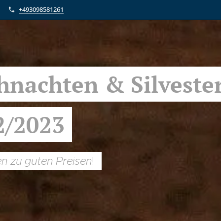
+493098581261
hnachten & Silveste
2/2023
en zu guten Preisen
!