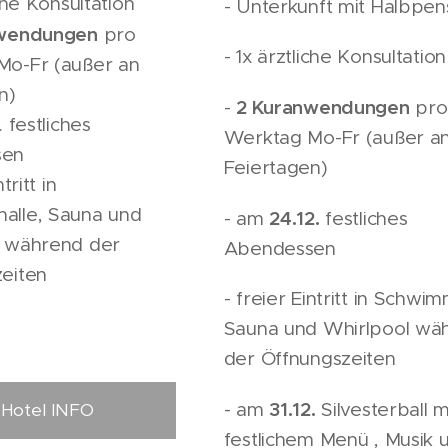
iche Konsultation
- Unterkunft mit Halbpen
nwendungen
pro
- 1x ärztliche Konsultation
Mo-Fr (außer an
n)
2 Kuranwendungen
-
pro
. festliches
Werktag Mo-Fr (außer a
sen
Feiertagen)
tritt in
alle, Sauna und
24.12.
- am
festliches
l während der
Abendessen
eiten
- freier Eintritt in Schwim
Sauna und Whirlpool wä
der Öffnungszeiten
31.12.
- am
Silvesterball m
Hotel INFO
festlichem Menü , Musik 