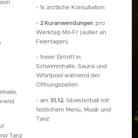
sion
- 1x ärztliche Konsultation
2 Kuranwendungen
-
pro
Werktag Mo-Fr (außer an
Feiertagen)
n
- freier Eintritt in
Schwimmhalle, Sauna und
Whirlpool während der
Öffnungszeiten
mhalle,
31.12.
- am
Silvesterball mit
hrend
festlichem Menü, Musik und
Tanz
it
und Tanz