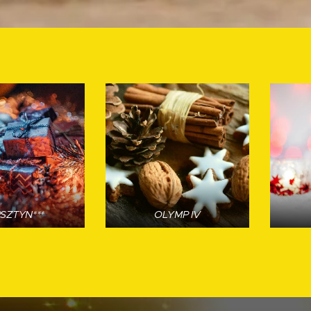
SZTYN***
OLYMP IV