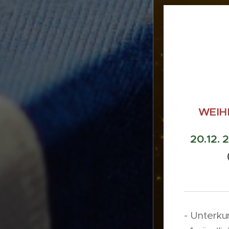
WEIH
20.12. 
- Unterku