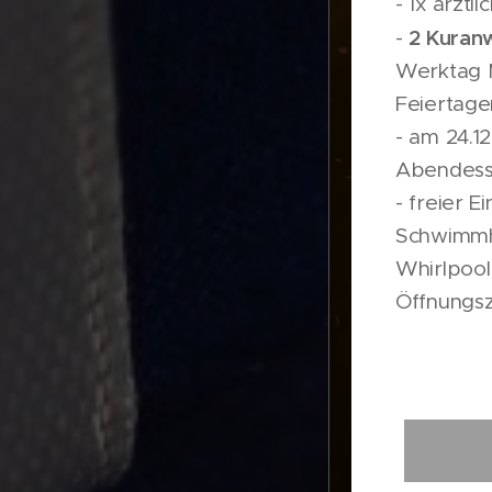
- 1x ärztl
2 Kura
-
Werktag 
Feiertage
- am 24.12
Abendes
- freier Ein
Schwimmh
Whirlpoo
Öffnungsz