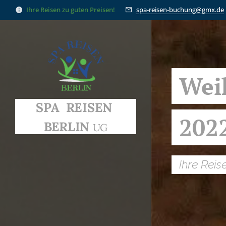
Ihre Reisen zu guten Preisen!
spa-reisen-buchung@gmx.de
Wei
SPA
REISEN
202
BERLIN
UG
Ihre Reis