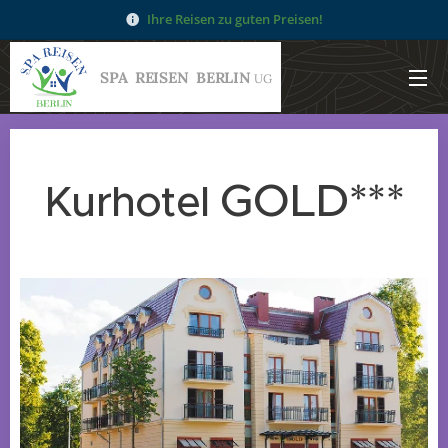
Ihre Reisen zu guten Preisen!
SPA
REISEN
BERLIN
UG
GOLD***
Kurhotel