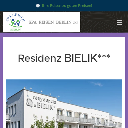
Ihre Reisen zu guten Preisen!
SPA
REISEN
BERLIN
UG
BIELIK***
Residenz