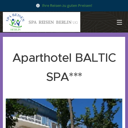
Ihre Reisen zu guten Preisen!
SPA
REISEN
BERLIN
UG
Aparthotel BALTIC
SPA***